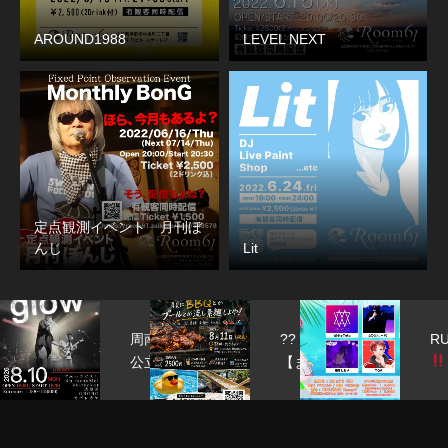
AROUND1988
LEVEL NEXT
定点観測イベント 月刊ぼ
んじ
Lit
周南
??
RUiPA
公立
【ま
大学
た今
vol.9
軽音
年も
部
やろ