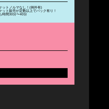
ケットノルマなし！(例外有)
ケット販売が定数以上でバック有り！
ち時間30分〜40分