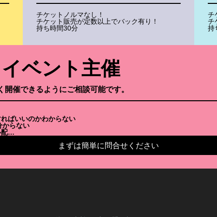
チケットノルマなし！
チ
チケット販売が定数以上でバック有り！
チ
持ち時間30分
持
・イベント
主催
く開催できるようにご相談可能です。
すればいいのかわからない
分からない
心配…
まずは簡単に問合せください