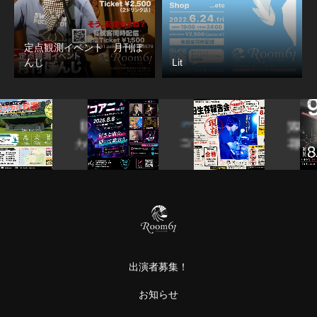
定点観測イベント 月刊ぼ
んじ
Lit
音
ア
第25回
周
ル
コア
花田生存
公
ま
ニ
報告会
大
vol.01
HANADA
軽
】
〜ア
BIRT…
部
ニソ
gr
ン・
自
ボカ
の
ロ・
出演者募集！
サ
、
ブ…
お知らせ
音