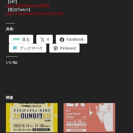
【HP】
https://lit.link/around1988
【配信Twitch】
https://www.twitch.tv/room61_live
共有:
送る
X
Facebook
ブックマーク
Pinterest
いいね:
関連