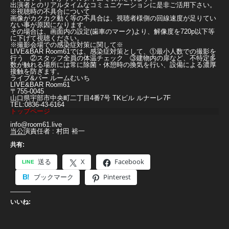
出演者とのリアルタイムなコミュニケーションに是非ご活用下さい。
※視聴時の不具合について
画像がカクカク動く等の不具合は、視聴者様側の回線速度が足りてい
ない事が原因になります。
その場合は、画面内の設定(歯車のマーク)より、解像度を720p以下等
に下げて視聴ください。
※撮影会場での感染症対策に関して※
LIVE&BAR Room61では、感染症対策として、①最小人数での撮影を
行う ②スタッフ全員の体温チェック ③建物内の扉など、不特定多
数が触れる場所には常に除菌・休憩時の換気を行い、設備による濃厚
接触を防ぎます。
ライブ&バー ルームむいち
LIVE&BAR Room61
〒755-0045
山口県宇部市中央町二丁目4番7号 TKビル ルナーレ7F
TEL:0836-43-6164
トップページ
info@room61.live
当公演責任者 : 村田 裕一
共有:
送る
X
Facebook
ブックマーク
Pinterest
いいね: