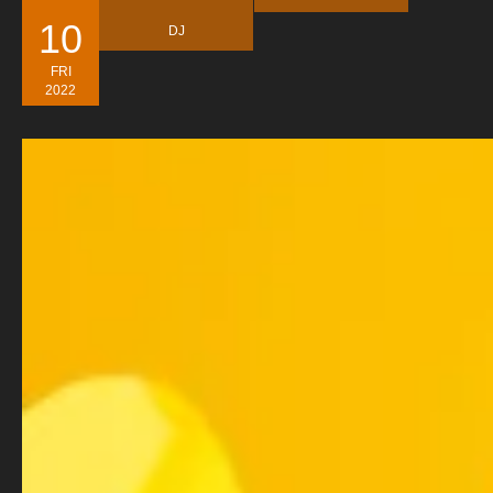
10
DJ
FRI
2022