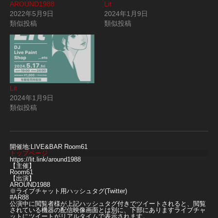
AROUND1988
Lit
2022年5月9日
2024年1月9日
類似投稿
類似投稿
Lit
2024年1月9日
類似投稿
開催地:LIVE&BAR Room61
トップページ
https://lit.link/around1988
【主催】
Room61
【出演】
AROUND1988
※ライブチャット用ハッシュタグ(Twitter)
#AR88
公演中に閲覧者様が上記ハッシュタグ付きでツイートされると、閲覧
されている機器の配信映像画面とは別に、下部にありますライブチャ
ットにツイートがリアルタイムで表示されます。