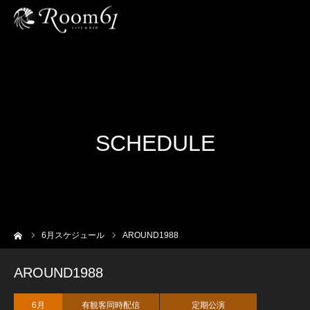
SCHEDULE
ーム
6
月スケジュール
AROUND1988
AROUND1988
6月
有観客同時配信
定期公演