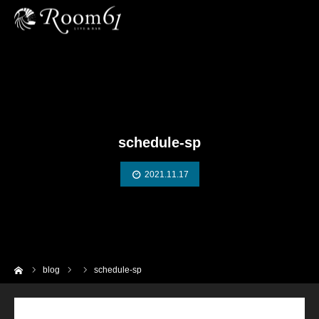
schedule-sp
2021.11.17
ーム
blog
schedule-sp