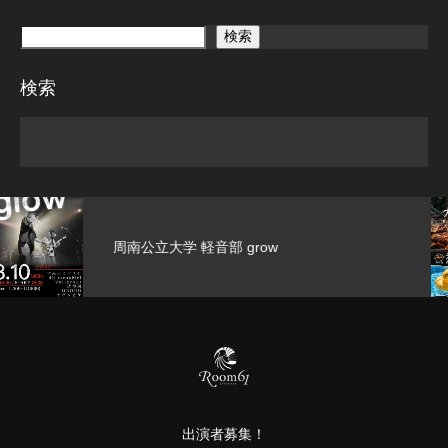
検索
検索
??【また今
音部 grow
ールと…
出演者募集！