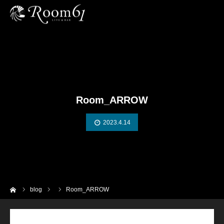
Room_ARROW
2023.4.14
ーム
blog
Room_ARROW