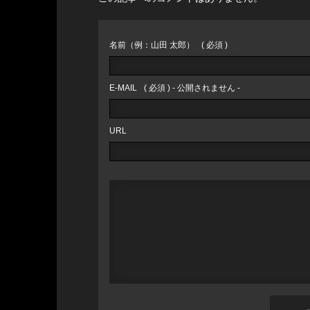
名前（例：山田 太郎）
( 必須 )
E-MAIL
( 必須 ) - 公開されません -
URL