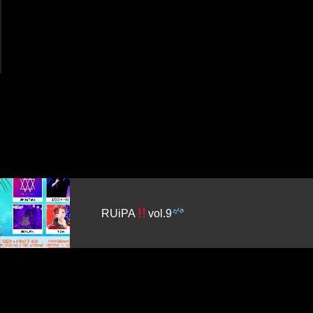
夜な夜な練習会 学ん
もっと楽しく、DJラ