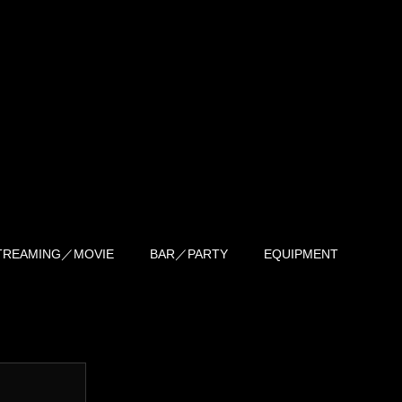
TREAMING／MOVIE
BAR／PARTY
EQUIPMENT