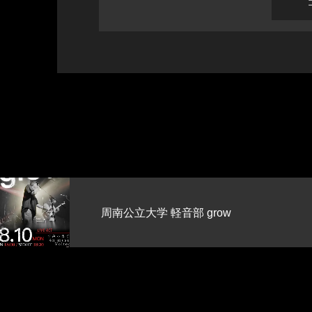
??【また今年もやろ
row
BBQとかプールとか