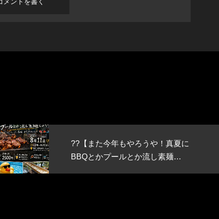
うや！真夏に
RUiPA
vol.9
流し素麺…