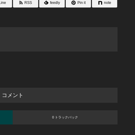
Line
RSS
feedly
Pin it
note
コメント
0 トラックバック