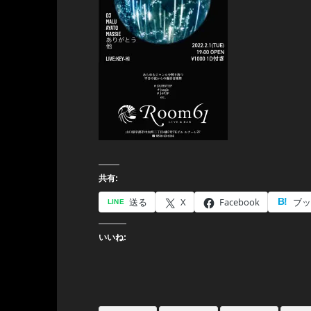
共有:
送る
X
Facebook
ブッ
いいね: