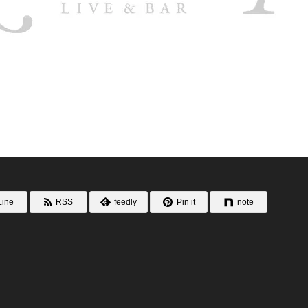
Line
RSS
feedly
Pin it
note