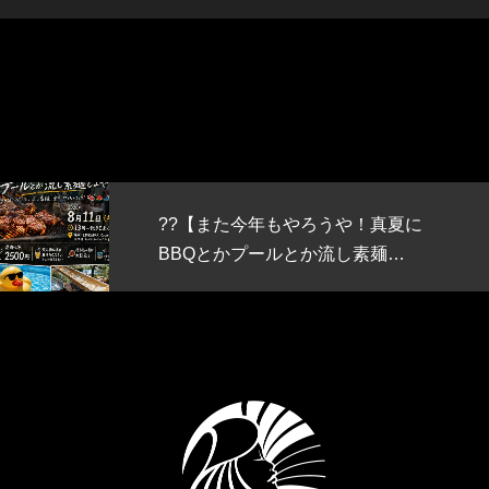
うや！真夏に
RUiPA
vol.9
流し素麺…