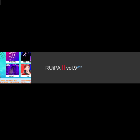
夜な夜な練習会 学ん
もっと楽しく、DJラ