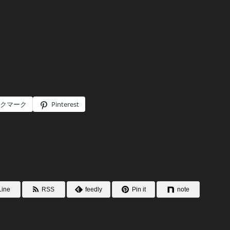
クマーク
Pinterest
Line
RSS
feedly
Pin it
note