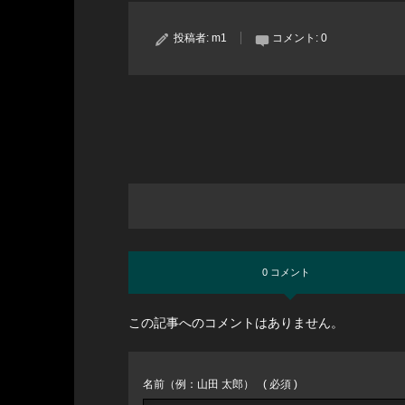
投稿者:
m1
コメント:
0
0 コメント
この記事へのコメントはありません。
名前（例：山田 太郎）
( 必須 )