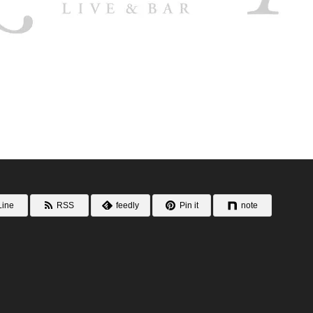
Line
RSS
feedly
Pin it
note