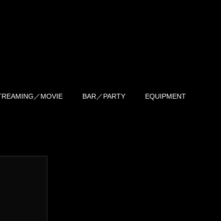
TREAMING／MOVIE
BAR／PARTY
EQUIPMENT