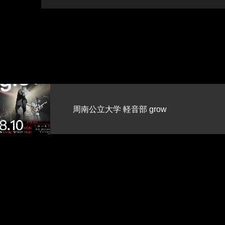
??【また今年もやろ
row
BBQとかプールとか