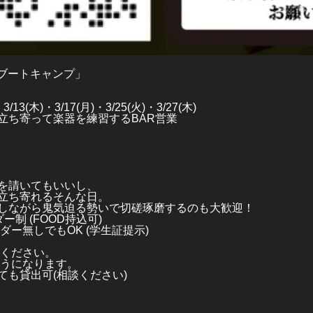
ルブートキャンプ」
3/13(木)・3/17(月)・3/25(火)・3/27(木)
立ち寄って楽器を練習するBAR営業
を請いてもいいし、
立ち寄れるそんな日。
しながら鬼気迫る勢いで切磋琢磨するのも大歓迎！
ダー制 (FOOD持込可)
ダー無しでもOK (学生証提示)
絡ください。
ようになります。
ても貸出可(相談ください)