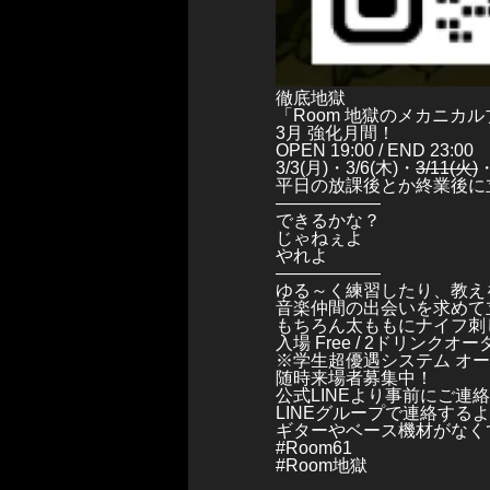
徹底地獄
「Room 地獄のメカニカ
3月 強化月間！
OPEN 19:00 / END 23:00
3/3(月)・3/6(木)・
3/11(火)
・
平日の放課後とか終業後に
——————
できるかな？
じゃねぇよ
やれよ
——————
ゆる～く練習したり、教え
音楽仲間の出会いを求めて
もちろん太ももにナイフ刺
入場 Free / 2ドリンクオー
※学生超優遇システム オー
随時来場者募集中！
公式LINEより事前にご連
LINEグループで連絡する
ギターやベース機材がなく
#Room61
#Room地獄