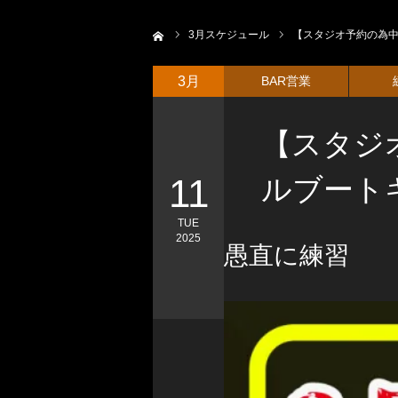
ホーム
3
月スケジュール
【スタジオ予約の為中
3月
BAR営業
【スタジ
11
ルブート
TUE
2025
愚直に練習