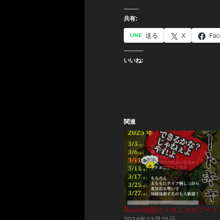
共有:
送る
X
Fac
いいね:
関連
Room地獄のメカニカルブート
2024年12月21日