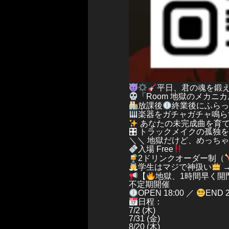
平日、君の魂を鍛
「Room 地獄のメカニ
放課後
終業後にふら
楽器をガチャガチャ鳴ら
あなたの未完成曲を育
🎛 トラックメイクの孤独
＼＼ 地獄だけど、めっち
入場 Free
2ドリンクオーダー制（
学生はマジで神扱い
→
【
地獄、1時間早く開
不定期開催
OPEN 18:00 ／
END 2
日程：
7/2 (木)
7/31 (金)
8/20 (木)