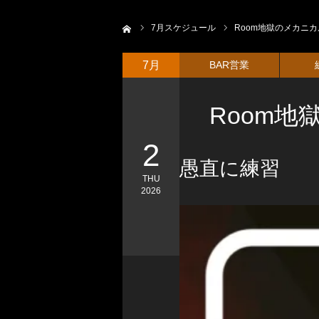
ホーム
7
月スケジュール
Room地獄のメカニ
7月
BAR営業
Room
2
愚直に練習
THU
2026