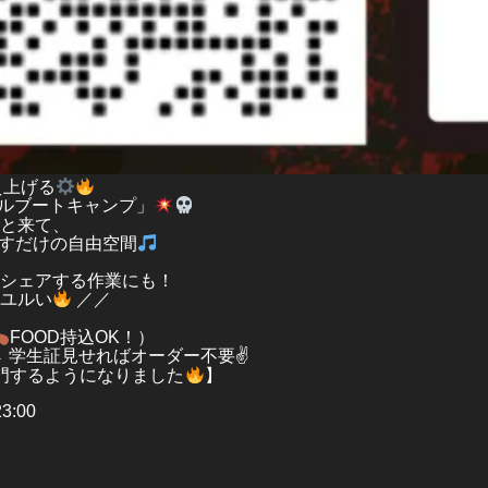
え上げる
カルブートキャンプ」
っと来て、
すだけの自由空間
て
をシェアする作業にも！
ゃユルい
／／
FOOD持込OK！）
 学生証見せればオーダー不要✌
門するようになりました
】
3:00