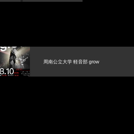
??【また今年もやろうや！真夏に
BBQとかプールとか流し素麺…