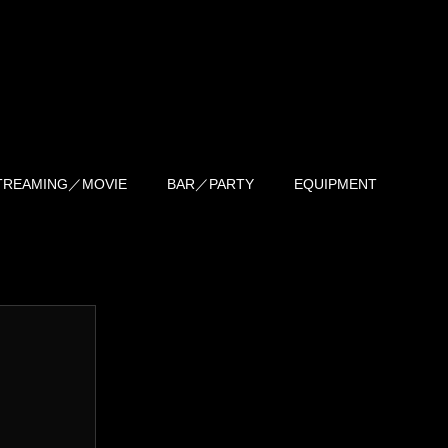
TREAMING／MOVIE
BAR／PARTY
EQUIPMENT