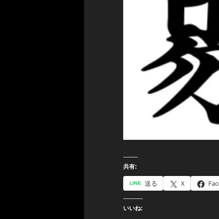
共有:
送る
X
Fac
いいね: