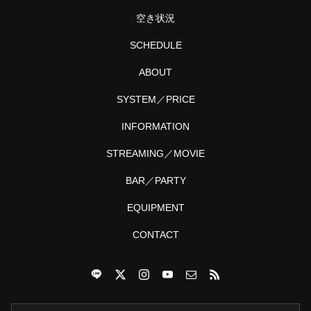
プー
く、
ル
DJ…
空き状況
と…
SCHEDULE
ABOUT
SYSTEM／PRICE
INFORMATION
STREAMING／MOVIE
BAR／PARTY
EQUIPMENT
CONTACT