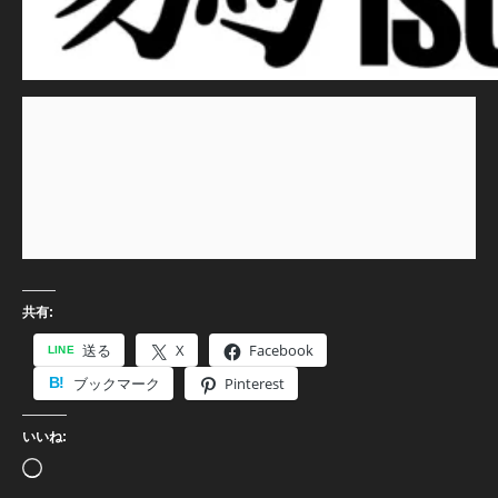
共有:
送る
X
Facebook
ブックマーク
Pinterest
いいね:
読
み
込