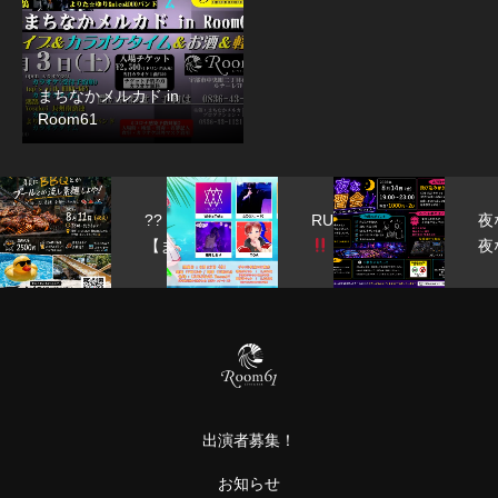
まちなかメルカド in
Room61
??
RUiPA
夜な
【ま
夜な
た今
vol.9
練習
年も
会
やろ
学ん
う
で、
や！
繋い
真夏
で、
に
もっ
出演者募集！
BBQ
と楽
とか
し
お知らせ