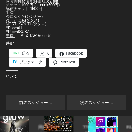
同時有料配信有(詳細順次公開)
チケット1000円 (+1drink500円)
配信チケット 1500円
出演
今西ゆうた(シンガー)
ゆーとにあ(ダンス)
NORTHSOUTH(ダンス)
#Room61
#RoomISUKA
主催 LIVE&BAR Room61
共有:
送る
X
Facebook
ブックマーク
Pinterest
いいね:
前のスケジュール
次のスケジュール
周南
??
RUiPA