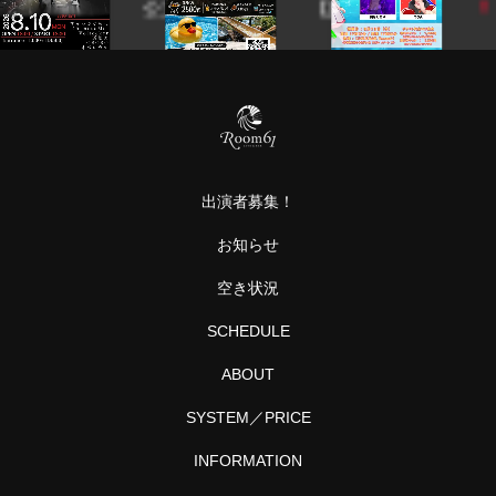
公立
【ま
大学
た今
vol.9
軽音
年も
部
やろ
row
う
や！
真夏
に
出演者募集！
BBQ
とか
お知らせ
プー
ル
D
空き状況
と…
SCHEDULE
ABOUT
SYSTEM／PRICE
INFORMATION