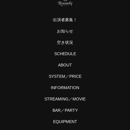
・
や
カ
真
・
に
出演者募集！
B
…
と
お知らせ
プ
ル
空き状況
と
SCHEDULE
ABOUT
SYSTEM／PRICE
INFORMATION
STREAMING／MOVIE
BAR／PARTY
EQUIPMENT