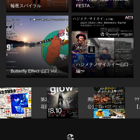
輪夜スパイラル
FESTA…
ハジメテノサイカイ〜山口
Butterfly Effect 山口 Vol…
編〜
ア
第25回
周南
??
ア
花田生存
公立
【
報告会
大学
た
.01
HANADA
軽音
年
ア
BIRT…
部
や
ソ
grow
う