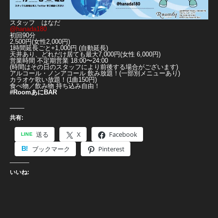
スタッフ はなだ
@hanada180
初回90分
2,500円(女性2,000円)
1時間延長ごと+1,000円 (自動延長)
天井あり、どれだけ居ても最大7,000円(女性 6,000円)
営業時間 不定期営業 18:00〜24:00
(時間はその日のスタッフにより前後する場合がございます)
アルコール・ノンアコール 飲み放題！(一部別メニューあり)
カラオケ歌い放題！(1曲150円)
食べ物／飲み物 持ち込み自由！
#RoomあにBAR
共有:
送る
X
Facebook
ブックマーク
Pinterest
いいね: