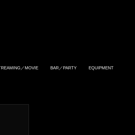
TREAMING／MOVIE
BAR／PARTY
EQUIPMENT