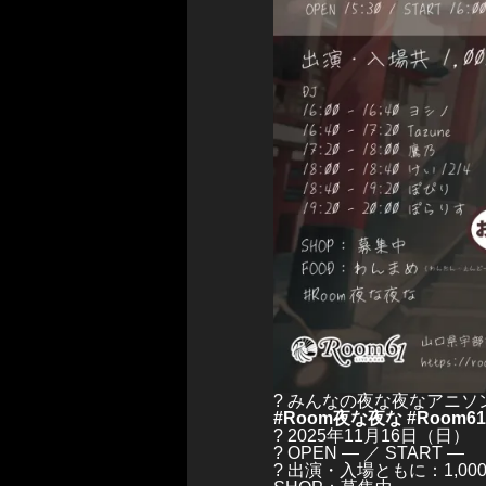
? みんなの夜な夜なアニソ
#Room夜な夜な #Room61
? 2025年11月16日（日）
? OPEN — ／ START —
?️ 出演・入場ともに：1,00