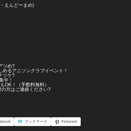
ん・えんどーまめ)
アツめ?
楽しめるアニソンクラブイベント！
テツケ?
募集中！
でもOK！（手数料無料）
店希望の方はご連絡ください?
ebook
ブックマーク
Pinterest