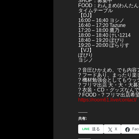
SHOP：募集中
FOOD：わんまめ(わんた
タイムテーブル
【DJ】
16:00 – 16;40 ヨシノ
16:40 – 17:20 Tazune
17:20 – 18:00 鷹乃
18:00 – 18:40 けい1214
18:40 – 19:20 ぽぴり
19:20 – 20:00 ぽらりす
【VJ】
ぽぴり
ヨシノ
? 音圧ひかえめ、でも内容
? フードあり、まったり
? 機材勉強会としてもウッ
? フリマ出店 大・大・大
? 衣装・CD・グッズなん
? FOOD・?️ フリマ出
https://room61.live/contact/
共有:
送る
X
Fac