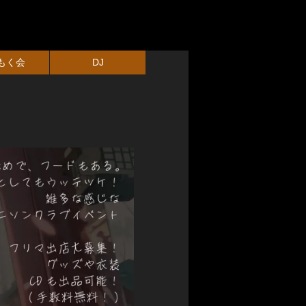
もく会
DJ