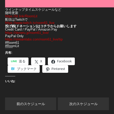
ラインナップタイムスケジュールなど
随時更新
https://lit.link/RoomLit
配信はTwitchで
https://www.twitch.tv/room61_live
投げ銭(ドネーション)はコチラからお願いします
Credit Card / PayPal / Amazon Pay
https://doneru.jp/room61_live/
PayPal Only
https://streamlabs.com/room61_live/tip
#Room61
#RoomLit
共有:
送る
X
Facebook
ブックマーク
Pinterest
いいね:
前のスケジュール
次のスケジュール