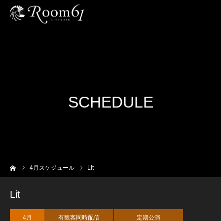
SCHEDULE
ーム
4
月スケジュール
Lit
Lit
4月
有観客同時配信
定期公演