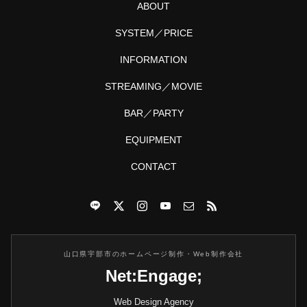
ABOUT
SYSTEM／PRICE
INFORMATION
STREAMING／MOVIE
BAR／PARTY
EQUIPMENT
CONTACT
山口県宇部市のホームページ制作・Web制作会社
Net:Engage;
Web Design Agency