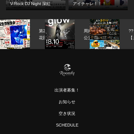
V-Rock DJ Night 深紅
アイチャレ！！！
ア
第25回
周南
??
ア
花田生存
公立
【
報告会
大学
た
.01
HANADA
軽音
年
ア
BIRT…
部
や
ソ
grow
う
・
や
カ
真
・
に
出演者募集！
B
…
と
お知らせ
プ
ル
空き状況
と
SCHEDULE