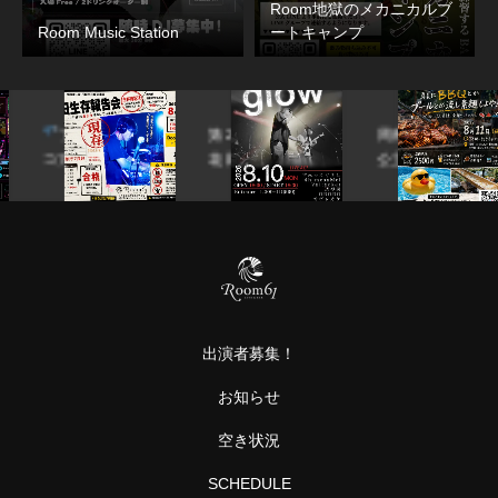
Room地獄のメカニカルブ
Room Music Station
ートキャンプ
ア
第25回
周南
??
ア
花田生存
公立
【
報告会
大学
た
.01
HANADA
軽音
年
ア
BIRT…
部
や
ソ
grow
う
・
や
カ
真
・
に
出演者募集！
B
…
と
お知らせ
プ
ル
空き状況
と
SCHEDULE