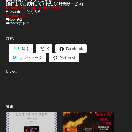
参加表明ツイプラはこちら
(前日までに表明してくれたら1時間サービス)
https://twipla.jp/events/656359
Presenter：たくみP
@takumi1993
#Room61
#Roomボドゲ
共有:
送る
X
Facebook
ブックマーク
Pinterest
いいね:
関連