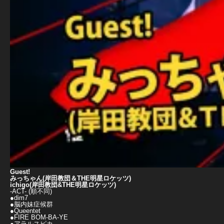
Guest!
みっちゃん(岸田教団＆THE明星ロケッツ)
ichigo(岸田教団&THE明星ロケッツ)
-ACT- (順不同)
●dim7
●脳内妹症候群
●Queentet
●FIRE BOM-BA-YE
●アラルスピカ