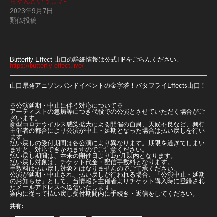
ちゃんといっしょ-
2023年9月7日
類似投稿
Butterfly Effect 山口の詳細情報は公式HPをごらんください。
https://butterfly-effect.live/
山口県発アニソンバンドイベントの金字塔！バタフライEffects山口！
※公演延期・中止に伴う対応について※
アーティストの急病等につき代役での公演とさせていただく場合がご
ざいます。
新型コロナウイルス感染拡大による開催の自粛、天候不良など、興行
主催者の都合により公演が中止・延期となった場合は払い戻しを行い
ます。
払い戻しの受付期間は各公演により異なります。期限を過ぎてしまい
ますと、対応できかねますのでご注意ください。
払い戻し期間は、本来の開催日より1か月以内となります。
払い戻し対象は、チケット代金・配信手数料となります。
手数料は払い戻し対象とはなりませんのでご了承ください。
公演が延期・中止され、払い戻しが行われる場合、「公演中止・延期
のお知らせ」として、当情報を主催者よりチケット購入時に登録され
たメールアドレスへ送信いたします。
案内に従って払い戻し受付期間内に手続き・返信をしてください。
共有: