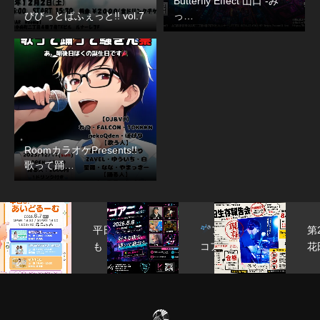
Butterfly Effect 山口 -み
びびっとばふぇっと!! vol.7
っ…
RoomカラオケPresents!!
歌って踊…
日
ア
第25回
周
！
コア
花田生存
公
い
ニ
報告会
大
る
vol.01
HANADA
軽
む
〜ア
BIRT…
部
ニソ
gr