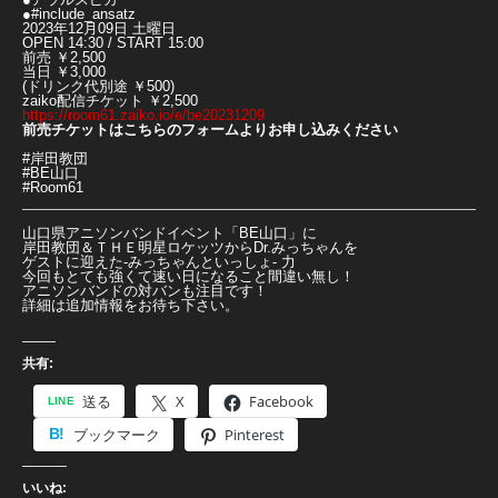
●#include_ansatz
2023年12月09日 土曜日
OPEN 14:30 / START 15:00
前売 ￥2,500
当日 ￥3,000
(ドリンク代別途 ￥500)
zaiko配信チケット ￥2,500
https://room61.zaiko.io/e/be20231209
前売チケットはこちらのフォームよりお申し込みください
#岸田教団
#BE山口
#Room61
山口県アニソンバンドイベント「BE山口」に
岸田教団＆ＴＨＥ明星ロケッツからDr.みっちゃんを
ゲストに迎えた-みっちゃんといっしょ- 力
今回もとても強くて速い日になること間違い無し！
アニソンバンドの対バンも注目です！
詳細は追加情報をお待ち下さい。
共有:
送る
X
Facebook
ブックマーク
Pinterest
いいね: