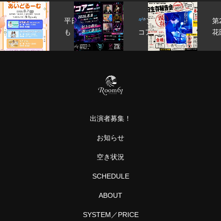
om
平日
ア
第
sic
も！
コア
花
tion
あい
ニ
報
どる
vol.01
H
ーむ
〜ア
B
ニソ
ン・
ボカ
ロ・
出演者募集！
サ
ブ…
お知らせ
空き状況
SCHEDULE
ABOUT
SYSTEM／PRICE