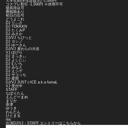
大学生割(学生証提示) -1,000円
コスプレ割引 -1,500円 ※併用不可
寝具持込可
賽銭箱あり
初日の出可
どうよこれ
DJ りぃさ
DJ TOKKKN
DJ たくみP
DJ みさか
DJ/VJ らびっと
DJ ヨシノ
DJ ゆーさん
DJ/VJ 麦わらの大谷
VJ ぽぴり
DJ まっきぃ
DJ よしにぃ
DJ むいち
DJ みなと
DJ えシゲ
DJ サコっち
DJ 星照
DJ/VJ JUST☆ICE a.k.a fumaL
VJ 受付中
STAFF
なぽりたん
えんどーまめ
まりか
奈津
ゆうき
わんたん
ひとまる
nia
出演DJ/VJ・STAFF エントリーはこちらから