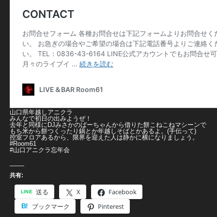
山口県年越しアニクラ
みんなで初日の出みようぜ！
去年と同様にDJみさかのばーちゃんから借りた餅こねこねマシーンで
もち米から餅つくったり鍋とか年越しそばとかあるよ。(手伝って)
控室フロアあるから、限界を迎えた人は静かに横になりましょう。
#Room61
#山口アニクラ忘年会
共有:
送る
X
Facebook
ブックマーク
Pinterest