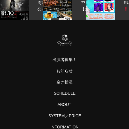
周南
??
RUiPA
公立
【ま
大学
た今
vol.9
軽音
年も
部
やろ
grow
う
や！
真夏
に
出演者募集！
BBQ
とか
お知らせ
プー
ル
空き状況
と…
SCHEDULE
ABOUT
SYSTEM／PRICE
INFORMATION