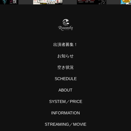
l.01
HANADA
軽音
年
ア
BIRT…
部
や
ソ
grow
う
・
や
カ
真
・
に
出演者募集！
B
…
と
お知らせ
プ
ル
空き状況
と
SCHEDULE
ABOUT
SYSTEM／PRICE
INFORMATION
STREAMING／MOVIE