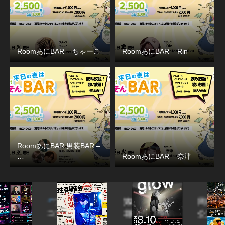
RoomあにBAR – ちゃーこ
RoomあにBAR – Rin
RoomあにBAR 男装BAR –
…
RoomあにBAR – 奈津
ア
第25回
周南
?
ア
花田生存
公立
【
報告会
大学
た