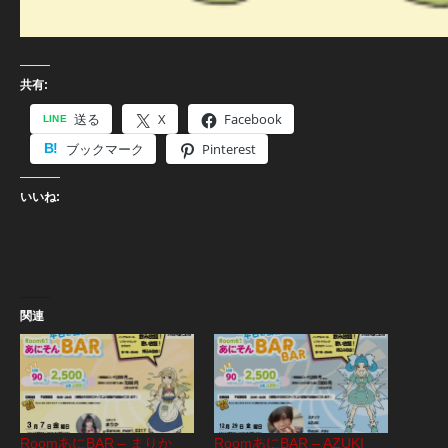
共有:
送る
X
Facebook
ブックマーク
Pinterest
いいね:
関連
RoomあにBAR – まりか
RoomあにBAR – AZUKI