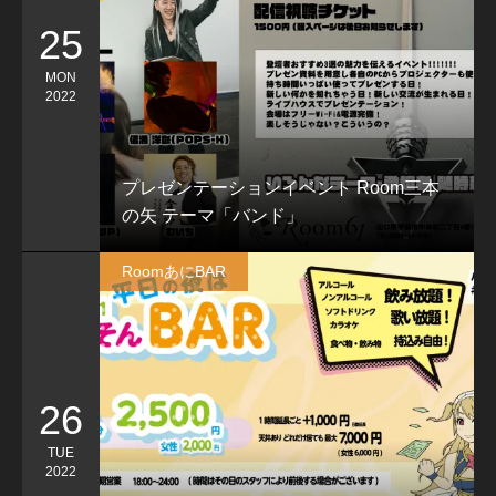
25
MON
2022
プレゼンテーションイベント Room三本
の矢 テーマ「バンド」
RoomあにBAR
26
TUE
2022