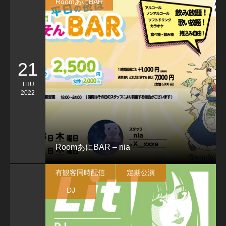
RoomあにBAR
21
THU
2022
RoomあにBAR – nia
有観客同時配信
定期公演
DJ