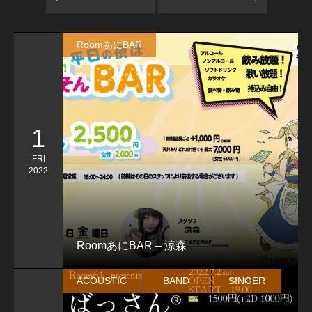
RoomあにBAR
1
FRI
2022
RoomあにBAR – 涼森
ACOUSTIC
BAND
SINGER