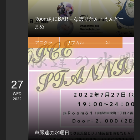
RoomあにBAR – なぽりたん・えんどー
まめ
アニクラ
サブカル
DJ
27
WED
2022
声豚達の水曜日