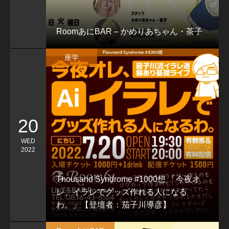
RoomあにBAR – かめりあちゃん・茶子
座学
20
WED
2022
Thousand Syndrome #1000想 「今夜オ
レ、イラレでグッズ作れる人になる
わ。」【登壇者：茄子川導彦】