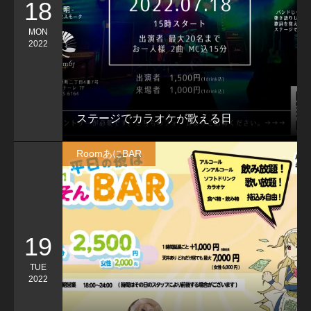
18
MON
2022
ステージでカラオケが歌える日
RoomあにBAR
19
TUE
2022